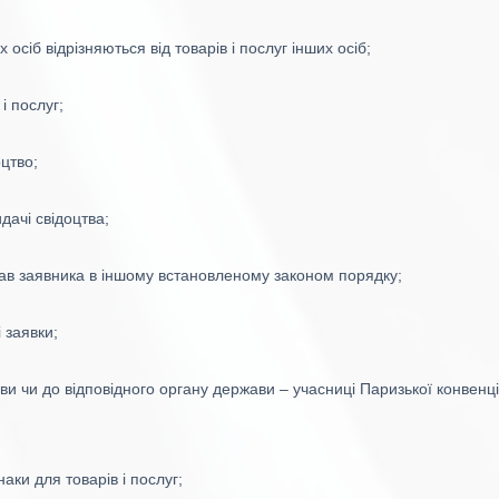
 осіб відрізняються від товарів і послуг інших осіб;
і послуг;
оцтво;
дачі свідоцтва;
рав заявника в іншому встановленому законом порядку;
 заявки;
ви чи до відповідного органу держави – учасниці Паризької конвенц
аки для товарів і послуг;