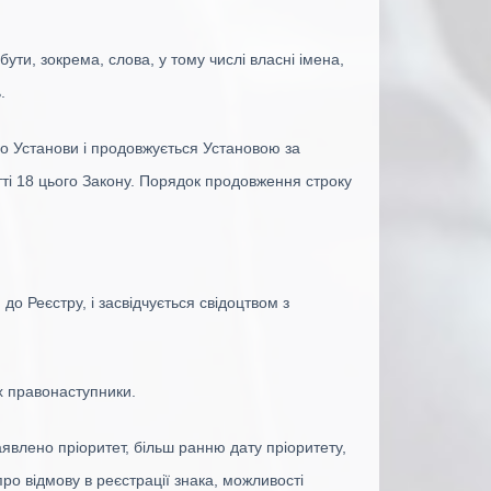
ти, зокрема, слова, у тому числі власні імена,
.
 до Установи і продовжується Установою за
тті 18 цього Закону. Порядок продовження строку
о Реєстру, і засвідчується свідоцтвом з
х правонаступники.
явлено пріоритет, більш ранню дату пріоритету,
ро відмову в реєстрації знака, можливості