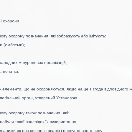
ої охорони
ову охорону позначення, які зображують або імітують:
ли (емблеми);
народних міжурядових організацій;
, печатки;
к елементи, що не охороняються, якщо на це є згода відповідного к
егіальний орган, утворений Установою.
ову охорону також позначення, які:
набули такої внаслідок їх використання;
ваними як позначення товарів і послуг певного виду;