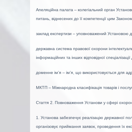
Апеляційна палата – колегіальний орган Установ
питань, віднесених до її компетенції цим Законом
заклад експертизи – уповноважений Установою де
державна система правової охорони інтелектуально
інформаційних та інших відповідної спеціалізаці
доменне ім’я – ім’я, що використовується для адре
МКТП – Міжнародна класифікація товарів і послуг 
Стаття 2. Повноваження Установи у сфері охорони
1. Установа забезпечує реалізацію державної полі
організовує приймання заявок, проведення їх ек