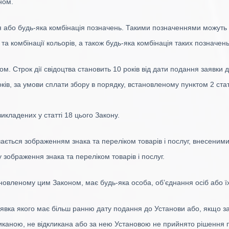
ном.
 або будь-яка комбінація позначень. Такими позначеннями можуть бу
а комбінації кольорів, а також будь-яка комбінація таких позначень
вом. Строк дії свідоцтва становить 10 років від дати подання заявки
ів, за умови сплати збору в порядку, встановленому пунктом 2 ста
икладених у статті 18 цього Закону.
ється зображенням знака та переліком товарів і послуг, внесеними д
зображення знака та переліком товарів і послуг.
ановленому цим Законом, має будь-яка особа, об’єднання осіб або ї
аявка якого має більш ранню дату подання до Установи або, якщо за
иканою, не відкликана або за нею Установою не прийнято рішення п