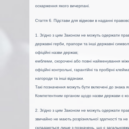
оскарження якого вичерпані.
Стаття 6. Підстави для відмови в наданні правов
1. Згідно з цим Законом не можуть одержати прав
державні герби, прапори та інші державні симво
офіційні назви держав;
емблеми, скорочені або повні найменування між
офіційні контрольні, гарантійні та пробірні клейма
нагороди та інші відзнаки.
Такі позначення можуть бути включені до знака я
Компетентним органом щодо назви держави є кол
2. Згідно з цим Законом не можуть одержати прав
звичайно не мають розрізняльної здатності та не 
складаються лише з позначень, що є загальновжи