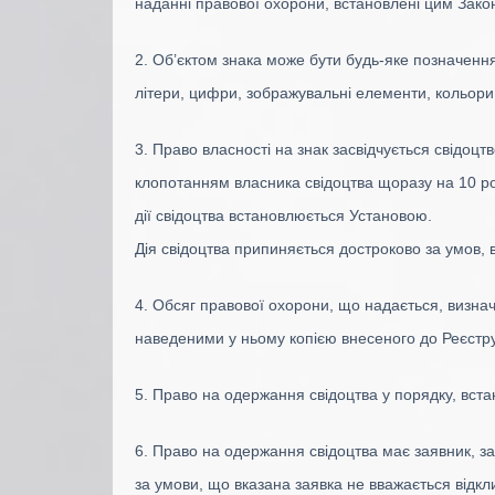
наданні правової охорони, встановлені цим Зако
2. Об’єктом знака може бути будь-яке позначення
літери, цифри, зображувальні елементи, кольори т
3. Право власності на знак засвідчується свідоцт
клопотанням власника свідоцтва щоразу на 10 рок
дії свідоцтва встановлюється Установою.
Дія свідоцтва припиняється достроково за умов, в
4. Обсяг правової охорони, що надається, визнача
наведеними у ньому копією внесеного до Реєстру 
5. Право на одержання свідоцтва у порядку, вст
6. Право на одержання свідоцтва має заявник, з
за умови, що вказана заявка не вважається відкл