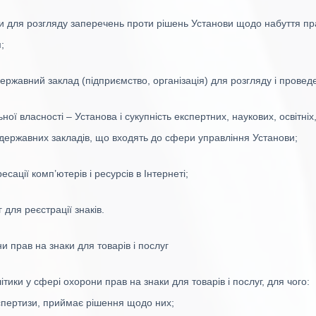
и для розгляду заперечень проти рішень Установи щодо набуття прав
;
ржавний заклад (підприємство, організація) для розгляду і провед
ї власності – Установа і сукупність експертних, наукових, освітніх
ї державних закладів, що входять до сфери управління Установи;
сації комп’ютерів і ресурсів в Інтернеті;
для реєстрації знаків.
 прав на знаки для товарів і послуг
тики у сфері охорони прав на знаки для товарів і послуг, для чого:
спертизи, приймає рішення щодо них;