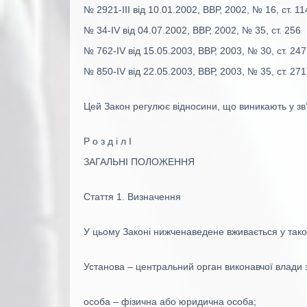
№ 2921-III від 10.01.2002, ВВР, 2002, № 16, ст. 11
№ 34-IV від 04.07.2002, ВВР, 2002, № 35, ст. 256
№ 762-IV від 15.05.2003, ВВР, 2003, № 30, ст. 247
№ 850-IV від 22.05.2003, ВВР, 2003, № 35, ст. 271
Цей Закон регулює відносини, що виникають у зв’яз
Р о з д і л I
ЗАГАЛЬНІ ПОЛОЖЕННЯ
Стаття 1. Визначення
У цьому Законі нижченаведене вживається у тако
Установа – центральний орган виконавчої влади з
особа – фізична або юридична особа;