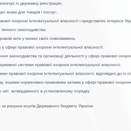
абезпечує їх державну реєстрацію;
о знаки для товарів і послуг;
вової охорони інтелектуальної власності і представляє інтереси Укр
о чинного законодавства;
авові акти у межах своїх повноважень;
ь у сфері правової охорони інтелектуальної власності;
ння законодавства та організації діяльності у сфері правової охоро
ержавної системи правової охорони інтелектуальної власності;
ми правової охорони інтелектуальної власності, відповідно до їх сп
у, іншими нормативно-правовими актами у сфері правової охорони 
о неї, затвердженого в установленому порядку.
я за рахунок коштів Державного бюджету України.