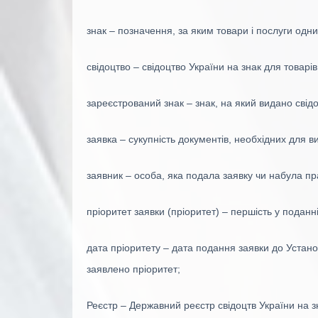
знак – позначення, за яким товари і послуги одних
свідоцтво – свідоцтво України на знак для товарів 
зареєстрований знак – знак, на який видано свід
заявка – сукупність документів, необхідних для ви
заявник – особа, яка подала заявку чи набула п
пріоритет заявки (пріоритет) – першість у поданні
дата пріоритету – дата подання заявки до Устано
заявлено пріоритет;
Реєстр – Державний реєстр свідоцтв України на зн