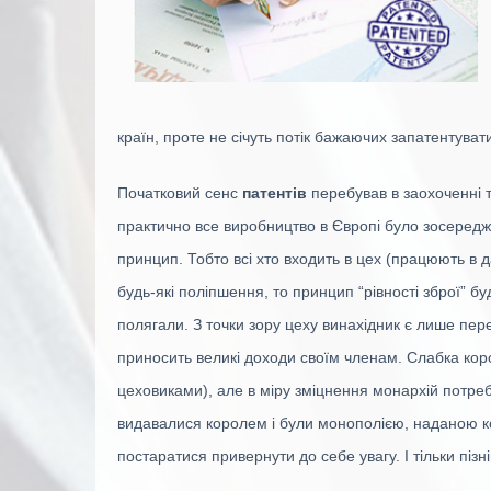
країн, проте не січуть потік бажаючих запатентуват
Початковий сенс
патентів
перебував в заохоченні т
практично все виробництво в Європі було зосередже
принцип. Тобто всі хто входить в цех (працюють в 
будь-які поліпшення, то принцип “рівності зброї” б
полягали. З точки зору цеху винахідник є лише пер
приносить великі доходи своїм членам. Слабка коро
цеховиками), але в міру зміцнення монархій потреб
видавалися королем і були монополією, наданою ко
постаратися привернути до себе увагу. І тільки піз