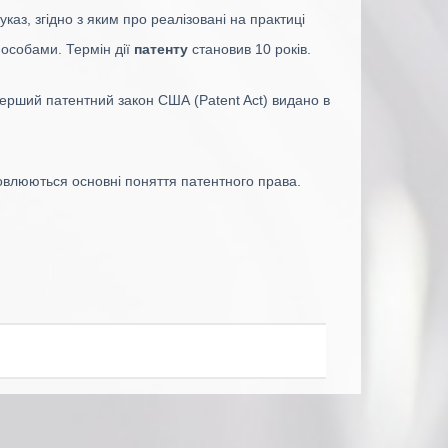
каз, згідно з яким про реалізовані на практиці
 особами. Термін дії
патенту
становив 10 років.
 Перший патентний закон США (Patent Act) видано в
новлюються основні поняття патентного права.