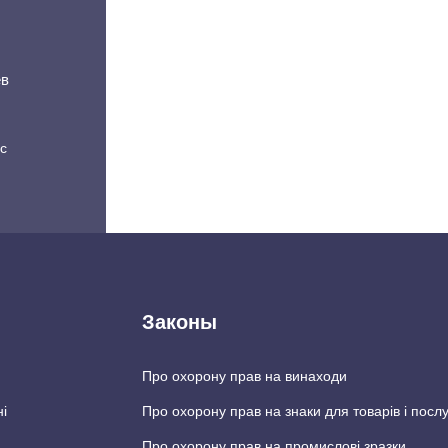
ев
с
Законы
Про охорону прав на винаходи
ні
Про охорону прав на знаки для товарів і послу
Про охорону прав на промислові зразки