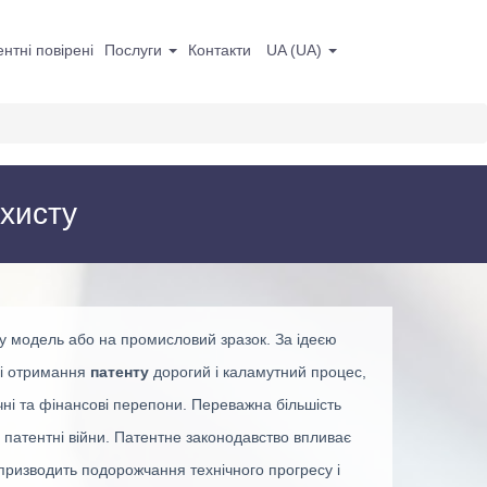
нтні повірені
Послуги
Контакти
UA
(
UA
)
ахисту
у модель або на промисловий зразок. За ідеєю
ці отримання
патенту
дорогий і каламутний процес,
ні та фінансові перепони. Переважна більшість
 патентні війни. Патентне законодавство впливає
о призводить подорожчання технічного прогресу і