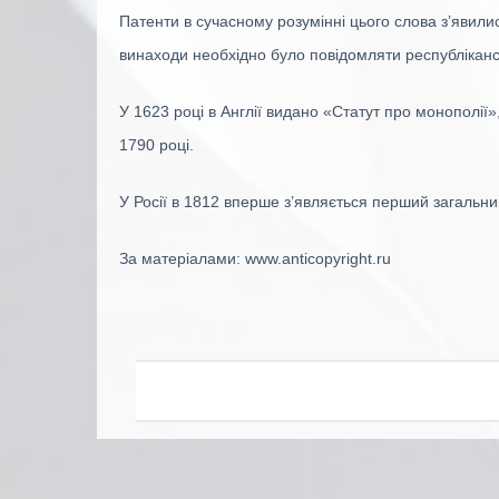
Патенти в сучасному розумінні цього слова з’явилися
винаходи необхідно було повідомляти республіканс
У 1623 році в Англії видано «Статут про монополії
1790 році.
У Росії в 1812 вперше з’являється перший загальни
За матеріалами: www.anticopyright.ru