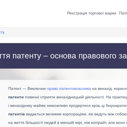
Реєстрація торгової марки
Пате
сту
тя патенту – основа правового з
Патент — Виключне
право патентовласника
на винахід, корисн
патенти
повинні сприяти винахідницькій діяльності. На практи
і винахіднику майже неможливо продертися крізь ці бюрократич
патентів
видається великим корпораціям, які ведуть між собою
на життя більшості людей в меншій мірі, ніж копірайт, але вон