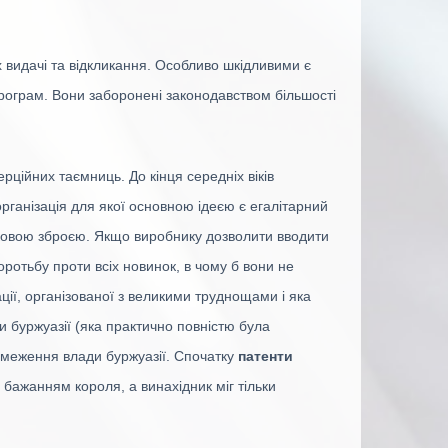
 видачі та відкликання. Особливо шкідливими є
 програм. Вони заборонені законодавством більшості
рційних таємниць. До кінця середніх віків
рганізація для якої основною ідеєю є егалітарний
наковою зброєю. Якщо виробнику дозволити вводити
оротьбу проти всіх новинок, в чому б вони не
ії, організованої з великими труднощами і яка
и буржуазії (яка практично повністю була
обмеження влади буржуазії. Спочатку
патенти
бажанням короля, а винахідник міг тільки