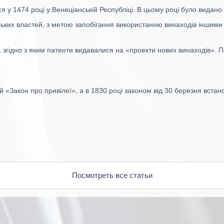
 у 1474 році у Венеціанській Республіці. В цьому році було видано у
ьких властей, з метою запобігання використанню винаходів іншими
», згідно з яким патенти видавалися на «проекти нових винаходів».
й «Закон про привілеї», а в 1830 році законом від 30 березня вста
Посмотреть все статьи