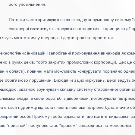
його уповільнення.
Патенти часто критикуються за складну корумповану систему їх
софтверні
патенти,
які стосуються алгоритмів, і принципів дії
и якусь математичну операцію і дерти гроші за просто так.
ехнологічних інновацій і запобіганні приховування винаходів як коме
но в руках цехів, тобто закритих промислових корпорацій. Цех це о
даній області), повинні мати можливість конкурувати порівняно од
уде обов’язково порушений. Виходячи з цих міркувань, цехи ведуть б
ешкодою, здатною зруйнувати складну систему старовинної організац
лівська влада, в своїй боротьбі з дворянами, потребувала підтримк
а в такій підтримці відпала і навіть навпаки потрібне було значне 
нкретній особі. Причому треба відзначити, що
патент
видавався за 
ніше “привілей” поступово стає “правом” винахідника на монополію.