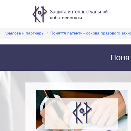
Крылова и партнеры
/
Поняття патенту - основа правового захи
Понят