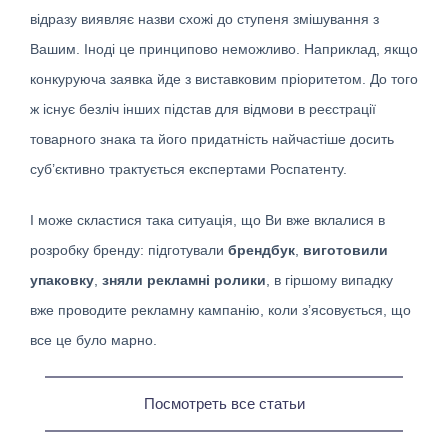
відразу виявляє назви схожі до ступеня змішування з
Вашим. Іноді це принципово неможливо. Наприклад, якщо
конкуруюча заявка йде з виставковим пріоритетом. До того
ж існує безліч інших підстав для відмови в реєстрації
товарного знака та його придатність найчастіше досить
суб’єктивно трактується експертами Роспатенту.
І може скластися така ситуація, що Ви вже вклалися в
розробку бренду: підготували
брендбук
,
виготовили
упаковку
,
зняли рекламні ролики
, в гіршому випадку
вже проводите рекламну кампанію, коли з’ясовується, що
все це було марно.
Посмотреть все статьи