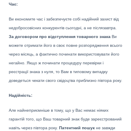
Час:
Ви економите час і забезпечуєте собі надійний захист від
недобросовісних конкурентів сьогодні, а не післязавтра.
За договором про відступлення товарного знака
Ви
можете отримати його в своє повне розпорядження всього
через місяць, а фактично починати використовувати його
негайно. Якщо ж починати процедуру перевірки і
реєстрації знака з нуля, то Вам в типовому випадку
доведеться чекати свого свідоцтва приблизно півтора року.
Надійність:
Але найнеприємніше в тому, що у Вас немає ніяких
гарантій того, що Ваш товарний знак буде зареєстрований
навіть через півтора року.
Патентний пошук
не завжди