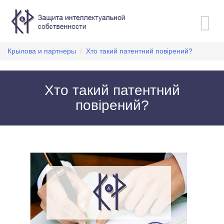
Toggle
navigation
Крылова и партнеры
/
Хто такий патентний повірений?
Хто такий патентний
повірений?