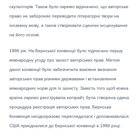
скульпторів. Також було окремо відзначено, що авторське
право не забороняє переводити літературні твори на
іноземну мову, а також створювати сценічні інсценування
на його основі.
1886 рік. На Бернської конвенції було підписано першу
міжнародну угоду про захист авторських прав. Метою
даної конвенції було забезпечити взаємне визнання
авторських прав різними державами і встановлення
міжнародних норм для їх захисту. Замість того щоб кожна
країна окремо реєструвала копірайт, була створена єдина
процедура реєстрація авторських прав. Бернська
Конвенція неодноразово переглядалася і доповнювалася.
США приєдналися до Бернської конвенції в 1988 році.