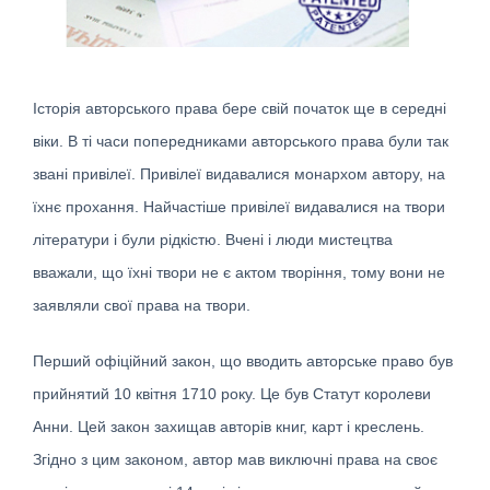
Історія авторського права бере свій початок ще в середні
віки. В ті часи попередниками авторського права були так
звані привілеї. Привілеї видавалися монархом автору, на
їхнє прохання. Найчастіше привілеї видавалися на твори
літератури і були рідкістю. Вчені і люди мистецтва
вважали, що їхні твори не є актом творіння, тому вони не
заявляли свої права на твори.
Перший офіційний закон, що вводить авторське право був
прийнятий 10 квітня 1710 року. Це був Статут королеви
Анни. Цей закон захищав авторів книг, карт і креслень.
Згідно з цим законом, автор мав виключні права на своє