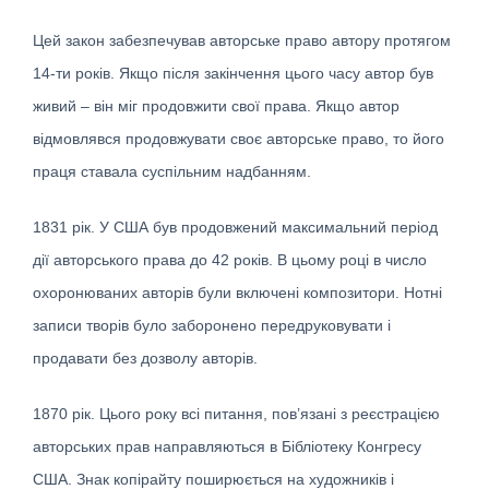
Цей закон забезпечував авторське право автору протягом
14-ти років. Якщо після закінчення цього часу автор був
живий – він міг продовжити свої права. Якщо автор
відмовлявся продовжувати своє авторське право, то його
праця ставала суспільним надбанням.
1831 рік. У США був продовжений максимальний період
дії авторського права до 42 років. В цьому році в число
охоронюваних авторів були включені композитори. Нотні
записи творів було заборонено передруковувати і
продавати без дозволу авторів.
1870 рік. Цього року всі питання, пов’язані з реєстрацією
авторських прав направляються в Бібліотеку Конгресу
США. Знак копірайту поширюється на художників і