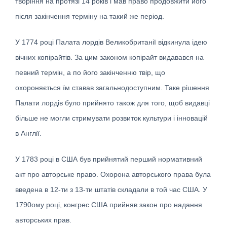
творіння на протязі 14 років і мав право продовжити його
після закінчення терміну на такий же період.
У 1774 році Палата лордів Великобританії відкинула ідею
вічних копірайтів. За цим законом копірайт видавався на
певний термін, а по його закінченню твір, що
охороняється їм ставав загальнодоступним. Таке рішення
Палати лордів було прийнято також для того, щоб видавці
більше не могли стримувати розвиток культури і інновацій
в Англії.
У 1783 році в США був прийнятий перший нормативний
акт про авторське право. Охорона авторського права була
введена в 12-ти з 13-ти штатів складали в той час США. У
1790oму році, конгрес США прийняв закон про надання
авторських прав.